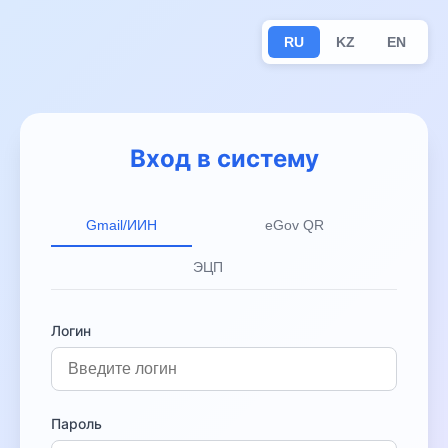
RU
KZ
EN
Вход в систему
Gmail/ИИН
eGov QR
ЭЦП
Логин
Пароль